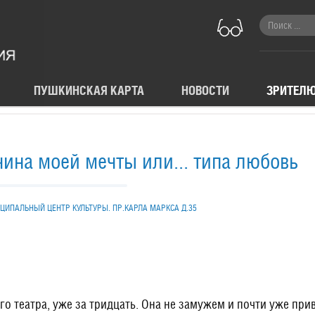
ПУШКИНСКАЯ КАРТА
НОВОСТИ
ЗРИТЕЛ
ина моей мечты или... типа любовь
ИПАЛЬНЫЙ ЦЕНТР КУЛЬТУРЫ. ПР.КАРЛА МАРКСА Д.35
о театра, уже за тридцать. Она не замужем и почти уже при