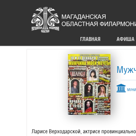
ГЛАВНАЯ
АФИША
Мужч
МУНИЦ
Ларисе Верходарской, актрисе провинциальног