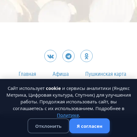
Главная
Афиша
Пушкинская карта
Новости
Документы
Контакты
Сайт использует
cookie
и сервисы аналитики (Яндекс
Метрика, Цифровая культура, Спутник) для улучшения
работы. Продолжая использовать сайт, вы
соглашаетесь с их использованием. Подробнее в
Политике
.
«Магаданская областная филармония» © 2026
Отклонить
Я согласен
Сегодня:
[ 3058 ]
[ 315 ]
[ 545563 ]