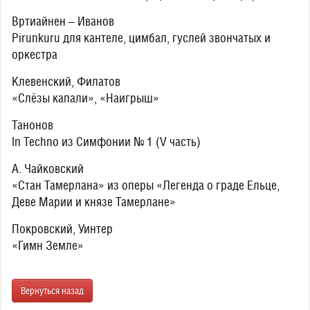
Вртиайнен – Иванов
Pirunkuru для кантеле, цимбал, гуслей звончатых и
оркестра
Клевенский, Филатов
«Слёзы капали», «Наигрыш»
Танонов
In Techno из Симфонии № 1 (V часть)
А. Чайковский
«Стан Тамерлана» из оперы «Легенда о граде Ельце,
Деве Марии и князе Тамерлане»
Покровский, Уинтер
«Гимн Земле»
Вернуться назад