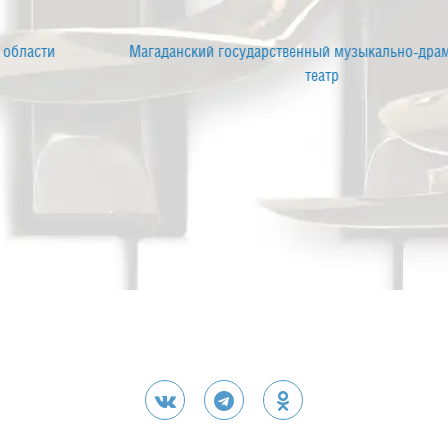
Магаданский государственный музыкально-драматический
театр