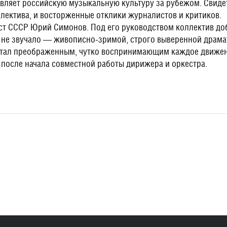
вляет российскую музыкальную культуру за рубежом. Свиде
ектива, и восторженные отклики журналистов и критиков.
ист СССР Юрий Симонов. Под его руководством коллектив д
о не звучало — живописно-зримой, строго выверенной драм
едстал преображенным, чутко воспринимающим каждое движ
д после начала совместной работы дирижера и оркестра.