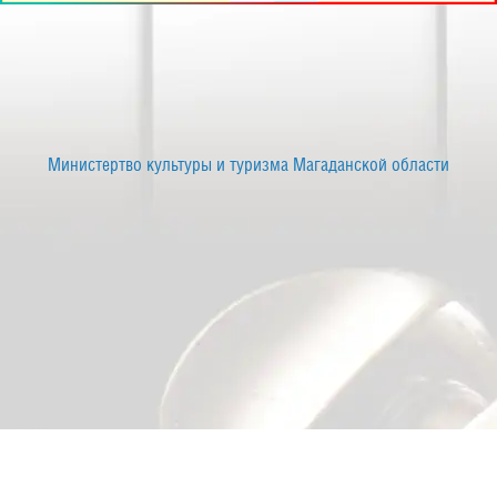
Министертво культуры и туризма Магаданской области