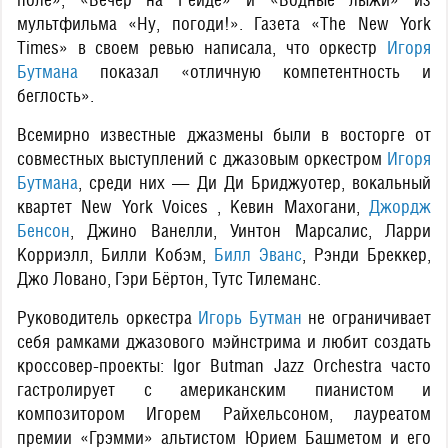
мультфильма «Ну, погоди!». Газета «The New York
Times» в своем ревью написала, что оркестр
Игоря
Бутмана
показал «отличную компетентность и
беглость».
Вcемирно известные джазмены были в восторге от
совместных выступлений с джазовым оркестром
Игоря
Бутмана
, среди них — Ди Ди Бриджуотер, вокальный
квартет New York Voices , Кевин Махогани,
Джордж
Бенсон
, Джино Ванелли, Уинтон Марсалис, Ларри
Корриэлл, Билли Кобэм,
Билл Эванс
, Рэнди Бреккер,
Джо Ловано, Гэри Бёртон, Тутс Тилеманс.
Руководитель оркестра
Игорь Бутман
не ограничивает
себя рамками джазового мэйнстрима и любит создать
кроссовер-проекты: Igor Butman Jazz Orchestra часто
гастролирует c американским пианистом и
композитором Игорем Райхельсоном, лауреатом
премии «Грэмми» альтистом Юрием Башметом и его