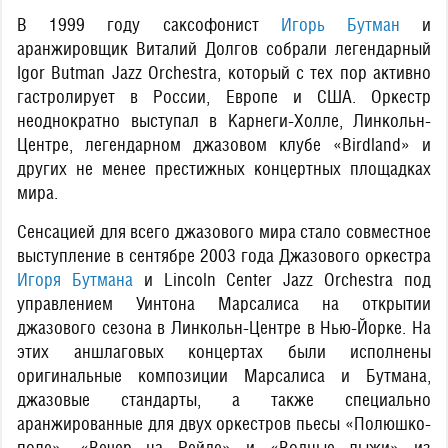
В 1999 году саксофонист
Игорь Бутман
и
аранжировщик Виталий Долгов собрали легендарный
Igor Butman Jazz Orchestra, который с тех пор активно
гастролирует в России, Европе и США. Оркестр
неоднократно выступал в Карнеги-Холле, Линкольн-
Центре, легендарном джазовом клубе «Birdland» и
других не менее престижных концертных площадках
мира.
Cенсацией для всего джазового мира стало совместное
выступление в сентябре 2003 года Джазового оркестра
Игоря Бутмана
и Lincoln Center Jazz Orchestra под
управлением Уинтона Марсалиса на открытии
джазового сезона в Линкольн-Центре в Нью-Йорке. На
этих аншлаговых концертах были исполнены
оригинальные композиции Марсалиса и Бутмана,
джазовые стандарты, а также специально
аранжированные для двух оркестров пьесы «Полюшко-
поле», «Вечер на Рейде» и «Водные лыжи» из