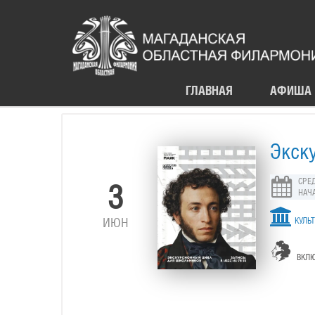
ГЛАВНАЯ
АФИША
Экск
СРЕД
3
НАЧА
ИЮН
КУЛЬТ
ВКЛЮ