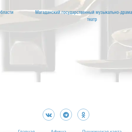
Магаданский государственный музыкально-драматический
театр
Главная
Афиша
Пушкинская карта