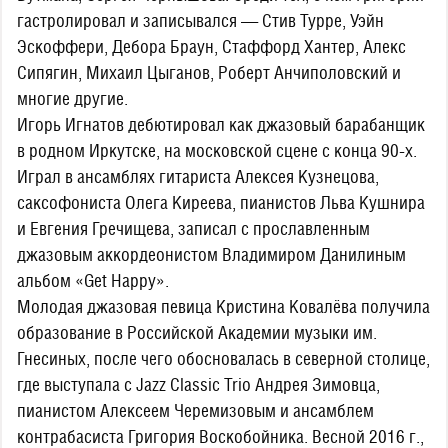
гастролировал и записывался — Стив Турре, Уэйн
Эскоффери, Дебора Браун, Стаффорд Хантер, Алекс
Сипягин, Михаил Цыганов, Роберт Анчиполовский и
многие другие.
Игорь Игнатов дебютировал как джазовый барабанщик
в родном Иркутске, на московской сцене с конца 90-х.
Играл в ансамблях гитариста Алексея Кузнецова,
саксофониста Олега Киреева, пианистов Льва Кушнира
и Евгения Гречищева, записал с прославленным
джазовым аккордеонистом Владимиром Данилиным
альбом «Get Happy».
Молодая джазовая певица Кристина Ковалёва получила
образование в Российской Академии музыки им.
Гнесиных, после чего обосновалась в северной столице,
где выступала с Jazz Classic Trio Андрея Зимовца,
пианистом Алексеем Черемизовым и ансамблем
контрабасиста Григория Воскобойника. Весной 2016 г.,