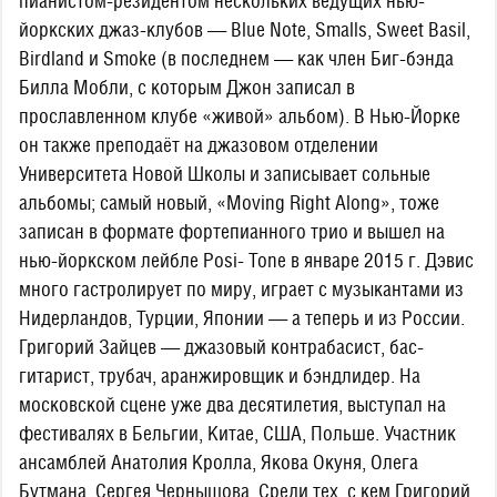
пианистом-резидентом нескольких ведущих нью-
йоркских джаз-клубов — Blue Note, Smalls, Sweet Basil,
Birdland и Smoke (в последнем — как член Биг-бэнда
Билла Мобли, с которым Джон записал в
прославленном клубе «живой» альбом). В Нью-Йорке
он также преподаёт на джазовом отделении
Университета Новой Школы и записывает сольные
альбомы; самый новый, «Moving Right Along», тоже
записан в формате фортепианного трио и вышел на
нью-йоркском лейбле Posi- Tone в январе 2015 г. Дэвис
много гастролирует по миру, играет с музыкантами из
Нидерландов, Турции, Японии — а теперь и из России.
Григорий Зайцев — джазовый контрабасист, бас-
гитарист, трубач, аранжировщик и бэндлидер. На
московской сцене уже два десятилетия, выступал на
фестивалях в Бельгии, Китае, США, Польше. Участник
ансамблей Анатолия Кролла, Якова Окуня, Олега
Бутмана, Сергея Чернышова. Среди тех, с кем Григорий