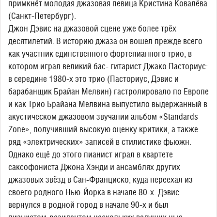
примкнёт молодая джазовая певица Кристина Ковалёва
(Санкт-Петербург).
Джон Дэвис на джазовой сцене уже более трёх
десятилетий. В историю джаза он вошёл прежде всего
как участник единственного фортепианного трио, в
котором играл великий бас- гитарист Джако Пасториус:
в середине 1980-х это трио (Пасториус, Дэвис и
барабанщик Брайан Мелвин) гастролировало по Европе
и как Трио Брайана Мелвина выпустило выдержанный в
акустическом джазовом звучании альбом «Standards
Zone», получивший высокую оценку критики, а также
ряд «электрических» записей в стилистике фьюжн.
Однако ещё до этого пианист играл в квартете
саксофониста Джона Хэнди и ансамблях других
джазовых звёзд в Сан-Франциско, куда переехал из
своего родного Нью-Йорка в начале 80-х. Дэвис
вернулся в родной город в начале 90-х и был