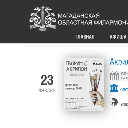
ГЛАВНАЯ
АФИША
Акри
ПЯТН
23
НАЧА
ЯНВАРЯ
КУЛЬТ
ВКЛЮ